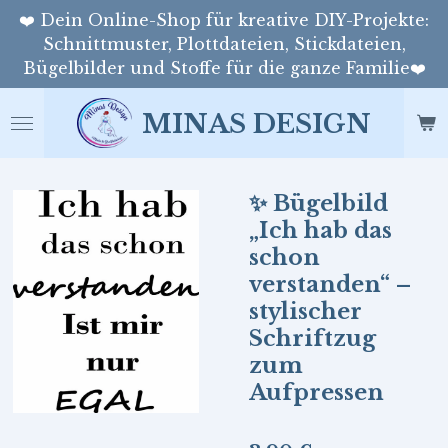
❤️ Dein Online-Shop für kreative DIY-Projekte:
Zum
Schnittmuster, Plottdateien, Stickdateien,
Hauptinhalt
Bügelbilder und Stoffe für die ganze Familie❤️
springen
MINAS DESIGN
✨ Bügelbild
„Ich hab das
schon
verstanden“ –
stylischer
Schriftzug
zum
Aufpressen