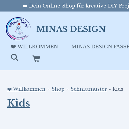
❤️ Dein Online-Shop für kreative DIY-Proje
Zum
Hauptinhalt
springen
MINAS DESIGN
❤️ WILLKOMMEN
MINAS DESIGN PAS
❤️ Willkommen
»
Shop
»
Schnittmuster
»
Kids
Kids