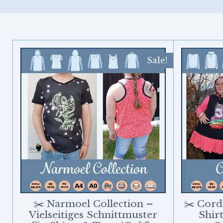
Sale!
✂️ Narmoel Collection –
✂️ Cord
Vielseitiges Schnittmuster
Shir