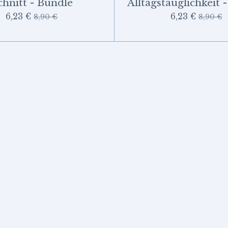
chnitt - Bundle
Alltagstauglichkeit 
6,23 €
6,23 €
8,90 €
8,90 €