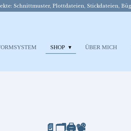
kte: Schnittmuster, Plottdateien, Stickdateien, Büg
SFORMSYSTEM
SHOP
ÜBER MICH
📄🗂️
🖨️
📽️