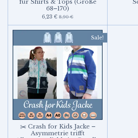
für Shirts & Tops (Größe
S
68–170)
6,23 €
8,90 €
Sale!
✂️ Crash for Kids Jacke –
Asymmetrie trifft