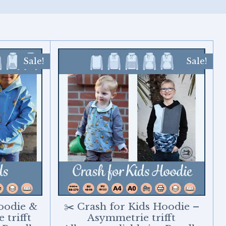
Sale!
Sale!
Hoodie &
✂️ Crash for Kids Hoodie –
 trifft
Asymmetrie trifft