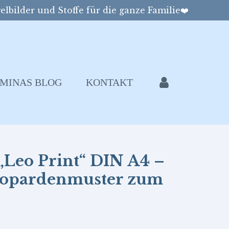
elbilder und Stoffe für die ganze Familie❤️
MINAS BLOG
KONTAKT
„Leo Print“ DIN A4 –
Leopardenmuster zum