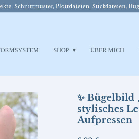
kte: Schnittmuster, Plottdateien, Stickdateien, Büg
SFORMSYSTEM
SHOP
ÜBER MICH
✨ Bügelbild 
stylisches 
Aufpressen