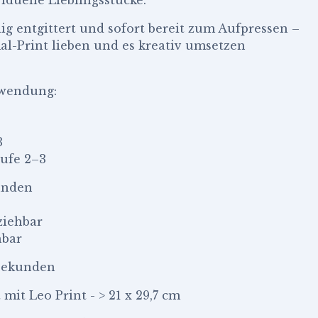
dig entgittert und sofort bereit zum Aufpressen –
mal-Print lieben und es kreativ umsetzen
nwendung:
3
tufe 2–3
kunden
ziehbar
hbar
 Sekunden
 mit Leo Print - > 21 x 29,7 cm