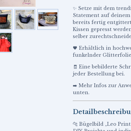
✨ Setze mit dem trend
Statement auf deinem L
bereits fertig entgitt
Kissen gepresst werden
selber zurechtschneid
🖤 Erhältlich in hochw
funkelnder Glitterfoli
🧾 Eine bebilderte Sch
jeder Bestellung bei.
➡️ Mehr Infos zur Anwe
unten.
Detailbeschreib
🐆 Bügelbild „Leo Prin
DIY-Projekte und indiv