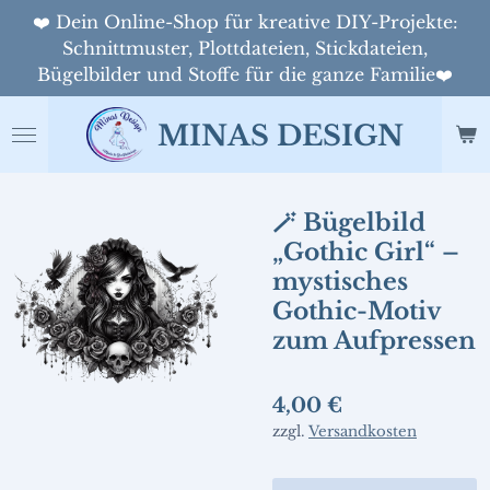
❤️ Dein Online-Shop für kreative DIY-Projekte:
Zum
Schnittmuster, Plottdateien, Stickdateien,
Hauptinhalt
Bügelbilder und Stoffe für die ganze Familie❤️
springen
MINAS DESIGN
🪄 Bügelbild
„Gothic Girl“ –
mystisches
Gothic-Motiv
zum Aufpressen
4,00 €
zzgl.
Versandkosten