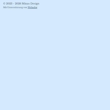
e
t
T
© 2023 - 2026 Minas Design
b
a
o
Mit Unterstützung von
Webador
o
g
k
o
r
k
a
m