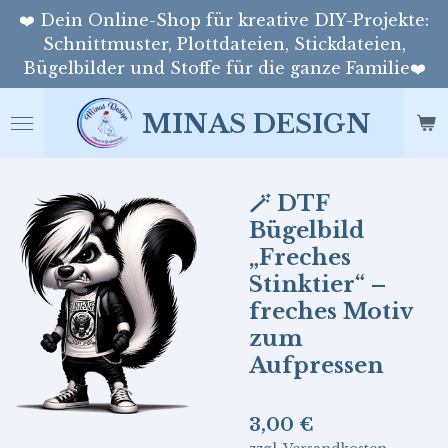
❤️ Dein Online-Shop für kreative DIY-Projekte:
Zum
Schnittmuster, Plottdateien, Stickdateien,
Hauptinhalt
Bügelbilder und Stoffe für die ganze Familie❤️
springen
MINAS DESIGN
🪄 DTF
Bügelbild
„Freches
Stinktier“ –
freches Motiv
zum
Aufpressen
3,00 €