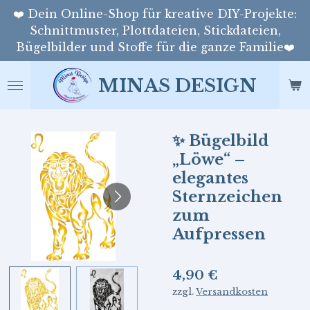
❤️ Dein Online-Shop für kreative DIY-Projekte:
Zum
Schnittmuster, Plottdateien, Stickdateien,
Hauptinhalt
Bügelbilder und Stoffe für die ganze Familie❤️
springen
MINAS DESIGN
✨ Bügelbild
„Löwe“ –
elegantes
Sternzeichen
zum
Aufpressen
4,90 €
zzgl.
Versandkosten