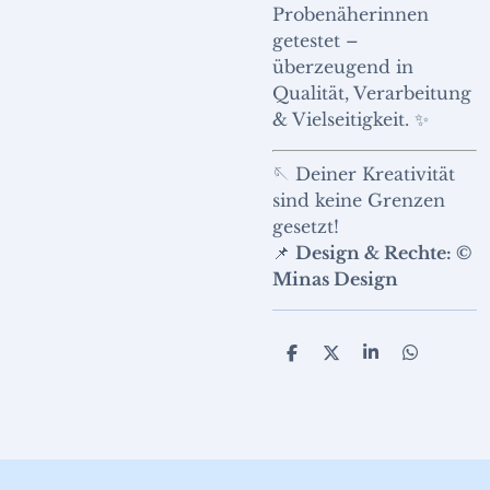
Probenäherinnen
getestet –
überzeugend in
Qualität, Verarbeitung
& Vielseitigkeit. ✨
🪡 Deiner Kreativität
sind keine Grenzen
gesetzt!
📌
Design & Rechte: ©
Minas Design
T
T
T
T
e
e
e
e
i
i
i
i
l
l
l
l
e
e
e
e
n
n
n
n