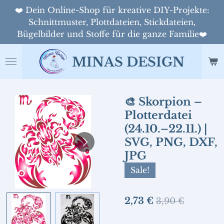
❤️ Dein Online-Shop für kreative DIY-Projekte:
Zum
Schnittmuster, Plottdateien, Stickdateien,
Hauptinhalt
Bügelbilder und Stoffe für die ganze Familie❤️
springen
MINAS DESIGN
🎨 Skorpion –
Plotterdatei
(24.10.–22.11.) |
SVG, PNG, DXF,
JPG
Sale!
2,73 €
3,90 €