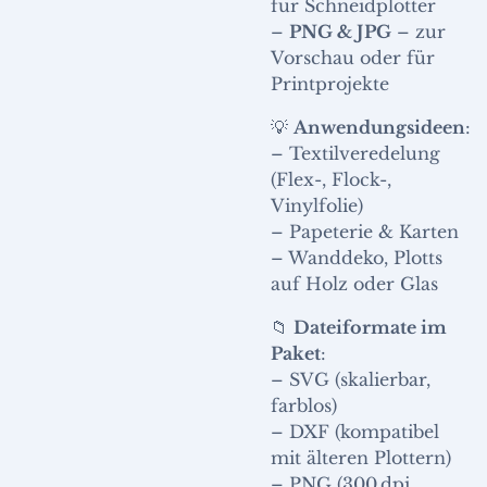
für Schneidplotter
–
PNG & JPG
– zur
Vorschau oder für
Printprojekte
💡
Anwendungsideen
:
– Textilveredelung
(Flex-, Flock-,
Vinylfolie)
– Papeterie & Karten
– Wanddeko, Plotts
auf Holz oder Glas
📁
Dateiformate im
Paket
:
– SVG (skalierbar,
farblos)
– DXF (kompatibel
mit älteren Plottern)
– PNG (300 dpi,