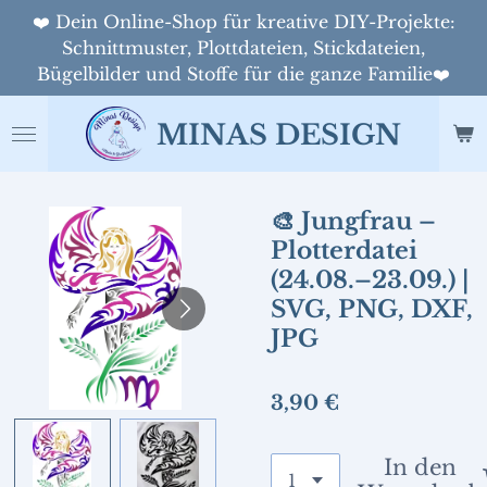
❤️ Dein Online-Shop für kreative DIY-Projekte:
Zum
Schnittmuster, Plottdateien, Stickdateien,
Hauptinhalt
Bügelbilder und Stoffe für die ganze Familie❤️
springen
MINAS DESIGN
🎨 Jungfrau –
Plotterdatei
(24.08.–23.09.) |
SVG, PNG, DXF,
JPG
3,90 €
In den