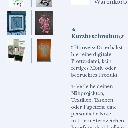
Warenkorb
🔹
Kurzbeschreibung
❗
Hinweis:
Du erhältst
hier eine
digitale
Plotterdatei
, kein
fertiges Motiv oder
bedrucktes Produkt.
✨ Verleihe deinen
Nähprojekten,
Textilien, Taschen
oder Papeterie eine
persönliche Note –
mit dem
Sternzeichen
Jungfrau
als stilvollem