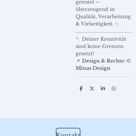
getestet –
überzeugend in
Qualität, Verarbeitung
& Vielseitigkeit. ✨
🪡 Deiner Kreativität
sind keine Grenzen
gesetzt!
📌
Design & Rechte: ©
Minas Design
T
T
T
T
e
e
e
e
i
i
i
i
l
l
l
l
e
e
e
e
n
n
n
n
Kontakt