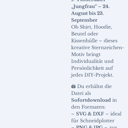
„Jungfrau“ – 24.
August bis 23.
September
Ob Shirt, Hoodie,
Beutel oder
Kissenhülle – dieses
kreative Sternzeichen-
Motiv bringt
Individualität und
Persönlichkeit auf
jedes DIY-Projekt.
🖨️ Du erhältst die
Datei als
Sofortdownload
in
den Formaten:
–
SVG & DXF
– ideal
für Schneidplotter
–
PNG & JPG
– zur