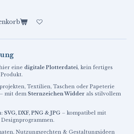
enkorb
bung
hier eine
digitale Plotterdatei
, kein fertiges
 Produkt.
rojekten, Textilien, Taschen oder Papeterie
 – mit dem
Sternzeichen Widder
als stilvollem
n:
SVG, DXF, PNG & JPG
– kompatibel mit
d Designprogrammen.
rmaten, Nutzungsrechten & Gestaltungsideen