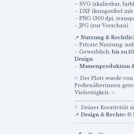
– SVG (skalierbar, farb
– DXF (kompatibel mit 
– PNG (300 dpi, transp
– JPG (zur Vorschau)
📌
Nutzung & Rechtlic
– Private Nutzung: un
– Gewerblich:
bis zu 1
Design
–
Massenproduktion & 
✨ Der Plott wurde von
Probenäherinnen getes
Vielseitigkeit. ✨
🪡 Deiner Kreativität 
📌
Design & Rechte: ©