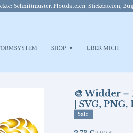
kte: Schnittmuster, Plottdateien, Stickdateien, Büg
SFORMSYSTEM
SHOP
ÜBER MICH
🎨 Widder – P
| SVG, PNG,
Sale!
2,73 €