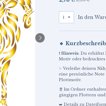
3,90 €
In den War
🔹
Kurzbeschrei
❗
Hinweis:
Du erhältst 
Motiv oder bedrucktes
✨ Verleihe deinen Nähp
eine persönliche Note
Plottmotiv.
🧾 Im Ordner enthalte
gängigen Plottern un
➡️ Details zu Dateifo