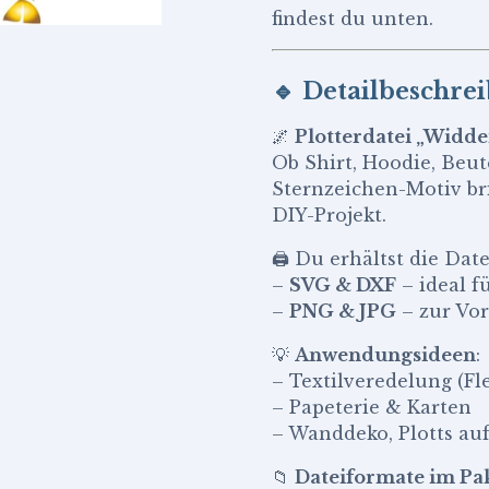
findest du unten.
🔹
Detailbeschre
🌌
Plotterdatei „Widder
Ob Shirt, Hoodie, Beut
Sternzeichen-Motiv bri
DIY-Projekt.
🖨️ Du erhältst die Date
–
SVG & DXF
– ideal f
–
PNG & JPG
– zur Vor
💡
Anwendungsideen
:
– Textilveredelung (Flex
– Papeterie & Karten
– Wanddeko, Plotts auf
📁
Dateiformate im Pa