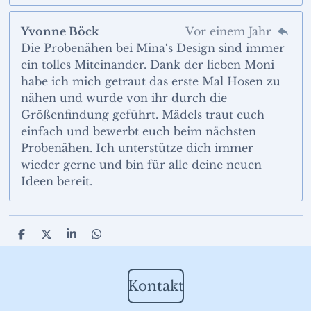
Yvonne Böck
Vor einem Jahr
Die Probenähen bei Mina‘s Design sind immer
ein tolles Miteinander. Dank der lieben Moni
habe ich mich getraut das erste Mal Hosen zu
nähen und wurde von ihr durch die
Größenfindung geführt. Mädels traut euch
einfach und bewerbt euch beim nächsten
Probenähen. Ich unterstütze dich immer
wieder gerne und bin für alle deine neuen
Ideen bereit.
T
T
T
T
e
e
e
e
i
i
i
i
l
l
l
l
e
e
e
e
Kontakt
n
n
n
n