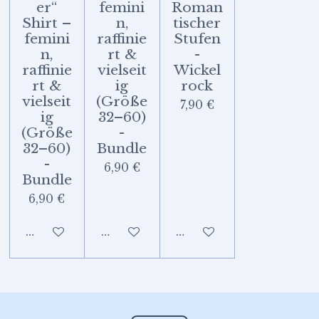
er“
femini
Roman
Shirt –
n,
tischer
femini
raffinie
Stufen
n,
rt &
-
raffinie
vielseit
Wickel
rt &
ig
rock
vielseit
(Größe
7,90 €
ig
32–60)
(Größe
-
32–60)
Bundle
-
6,90 €
Bundle
6,90 €
In den Warenkorb
In den Warenkorb
In den Warenkorb