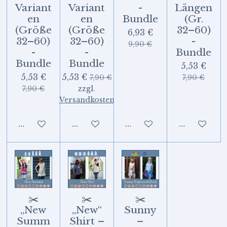
Variant
Variant
-
Längen
en
en
Bundle
(Gr.
(Größe
(Größe
32–60)
6,93 €
32–60)
32–60)
-
9,90 €
-
-
Bundle
Bundle
Bundle
5,53 €
5,53 €
5,53 €
7,90 €
7,90 €
7,90 €
zzgl.
Versandkosten
In den Warenkorb
In den Warenkorb
In den Warenkorb
In den Wa
✂️
✂️
✂️
„New
„New“
Sunny
Summ
Shirt –
–