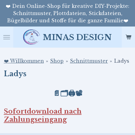
❤️ Dein Online-Shop für kreative DIY-Projekte:
Zum
Schnittmuster, Plottdateien, Stickdateien,
Hauptinhalt
Bügelbilder und Stoffe für die ganze Familie❤️
springen
MINAS DESIGN
❤️ Willkommen
»
Shop
»
Schnittmuster
»
Ladys
Ladys
📄🗂️
🖨️
📽️
Sofortdownload nach
Zahlungseingang