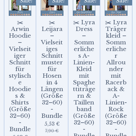
Sale!
Sale!
Sale!
Sale!
✂️
✂️
✂️ Lyra
✂️ Lyra
Arwin
Leijara
Dress
Träger
Hoodie
–
–
kleid –
–
Vielseit
Somm
Somm
Vielseit
iges
erliche
erliche
iger
Schnitt
s A-
r
Schnitt
muster
Linien-
Allrou
für
für
Kleid
nder
stylisch
Hosen
mit
mit
e
in 4
Spaghe
Racerb
Hoodie
Längen
ttiträge
ack &
s &
(Größe
rn &
A-
Shirts
32–60)
Taillen
Linien-
(Größe
-
band
Rock
32–60)
Bundle
(Größe
(Größe
-
32–60)
32–60)
5,53 €
Bundle
-
-
7,90 €
Bundle
Bundle