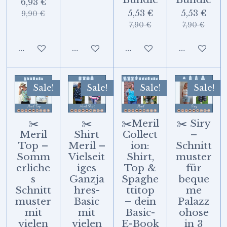
6,93 €
5,53 €
5,53 €
9,90 €
7,90 €
7,90 €
In den Warenkorb
In den Warenkorb
In den Warenkorb
In den Wa
Sale!
Sale!
Sale!
Sale!
✂️
✂️
✂️Meril
✂️ Siry
Meril
Shirt
Collect
–
Top –
Meril –
ion:
Schnitt
Somm
Vielseit
Shirt,
muster
erliche
iges
Top &
für
s
Ganzja
Spaghe
beque
Schnitt
hres-
ttitop
me
muster
Basic
– dein
Palazz
mit
mit
Basic-
ohose
vielen
vielen
E-Book
in 3